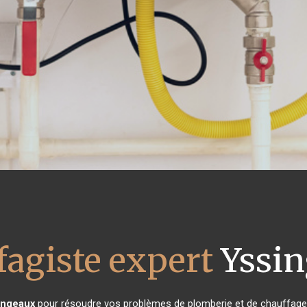
fagiste expert
Yssin
ingeaux
pour résoudre vos problèmes de plomberie et de chauffage 