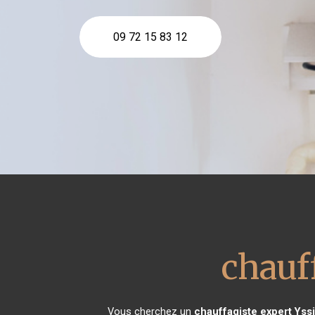
09 72 15 83 12
chauf
Vous cherchez un
chauffagiste expert
Yss