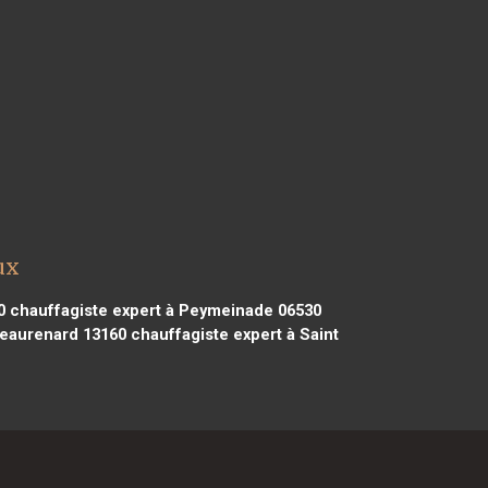
ux
0
chauffagiste expert à Peymeinade 06530
teaurenard 13160
chauffagiste expert à Saint