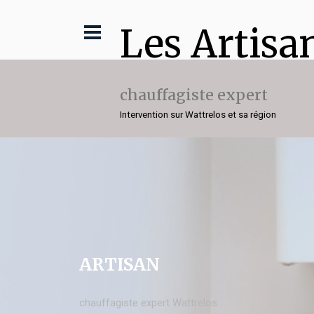
Les Artisa
chauffagiste expert
Intervention sur Wattrelos et sa région
ARTISAN
chauffagiste expert Wattrelos