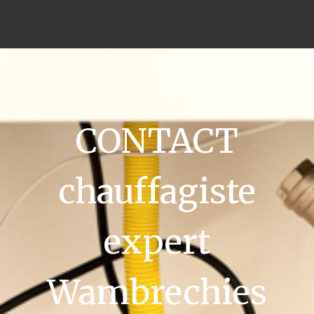
CONTACT
chauffagiste
expert
Wambrechies