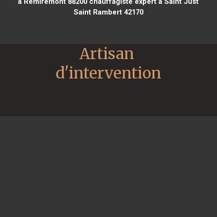
à Remiremont 88200
chauffagiste expert à Saint Just
Saint Rambert 42170
Artisan 
d'intervention