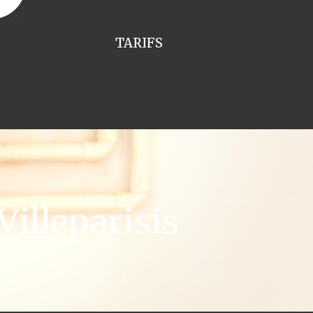
TARIFS
illeparisis