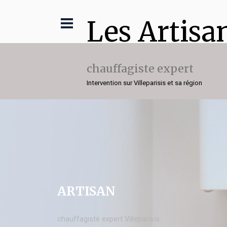
Les Artisa
chauffagiste expert
Intervention sur Villeparisis et sa région
ARTISAN
chauffagiste expert Villeparisis