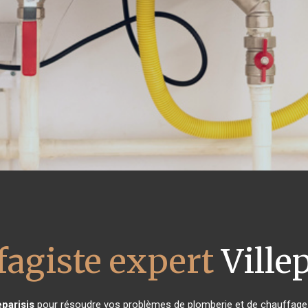
fagiste expert
Villep
eparisis
pour résoudre vos problèmes de plomberie et de chauffage ?