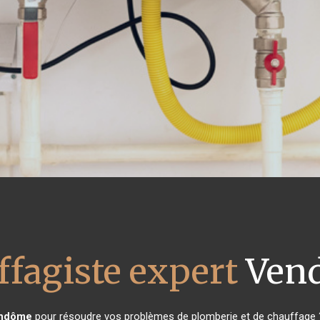
ffagiste expert
Ven
ndôme
pour résoudre vos problèmes de plomberie et de chauffage ?