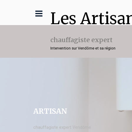
Les Artisa
chauffagiste expert
Intervention sur Vendôme et sa région
ARTISAN
chauffagiste expert Vendôme