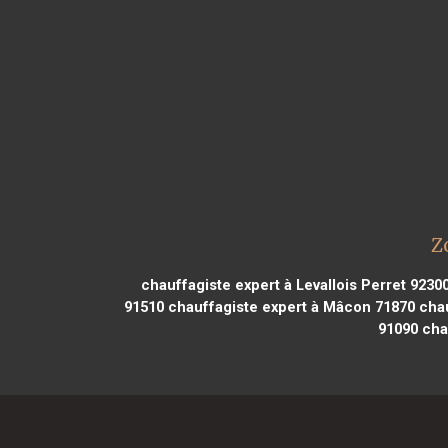
Z
chauffagiste expert à Levallois Perret 9230
91510
chauffagiste expert à Mâcon 71870
chau
91090
chau