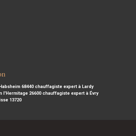
on
 Habsheim 68440
chauffagiste expert à Lardy
n l'Hermitage 26600
chauffagiste expert à Évry
isse 13720