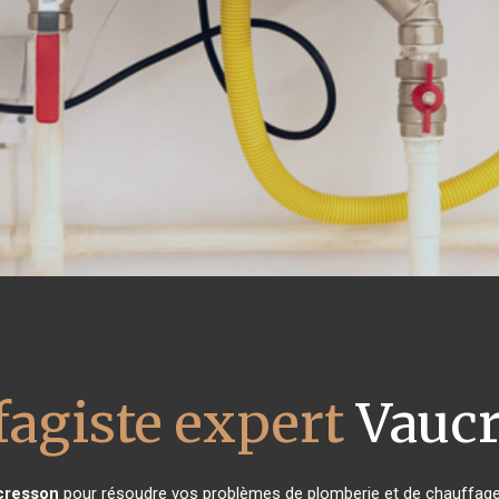
fagiste expert
Vaucr
cresson
pour résoudre vos problèmes de plomberie et de chauffage 