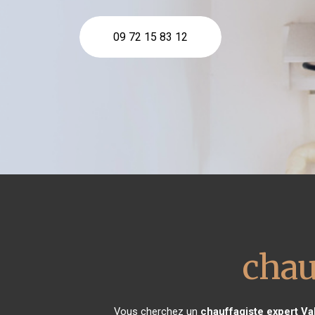
09 72 15 83 12
chau
Vous cherchez un
chauffagiste expert
Va