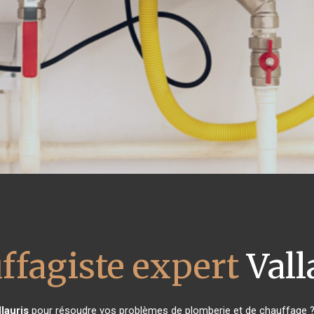
ffagiste expert
Vall
llauris
pour résoudre vos problèmes de plomberie et de chauffage ? 