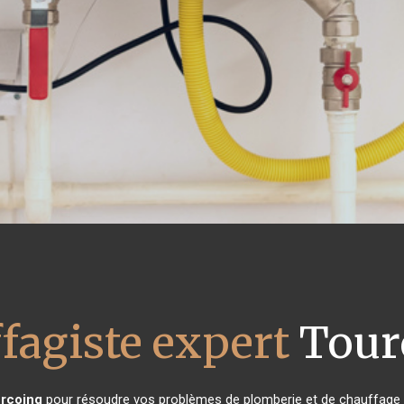
fagiste expert
Tour
rcoing
pour résoudre vos problèmes de plomberie et de chauffage ?