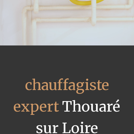
chauffagiste
expert
Thouaré
sur Loire