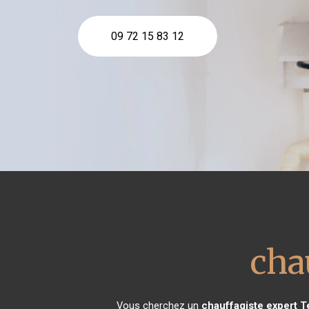
09 72 15 83 12
cha
Vous cherchez un
chauffagiste expert
T