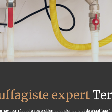
uffagiste expert
Ter
ernay
pour résoudre vos problèmes de plomberie et de chauffage ? V