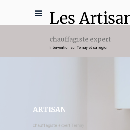
Les Artisa
chauffagiste expert
Intervention sur Ternay et sa région
ARTISAN
chauffagiste expert Ternay