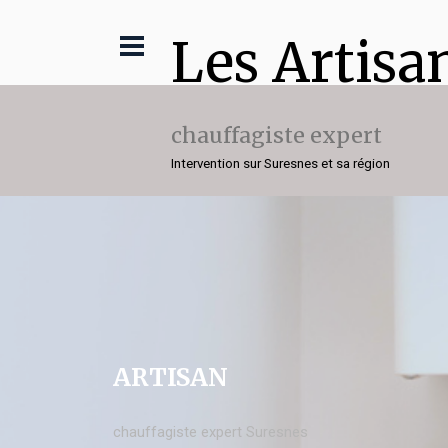
Les Artisa
chauffagiste expert
Intervention sur Suresnes et sa région
ARTISAN
chauffagiste expert Suresnes