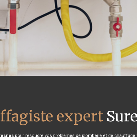
ffagiste expert
Sure
resnes
pour résoudre vos problèmes de plomberie et de chauffage ?