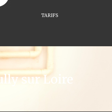
TARIFS
lly sur Loire