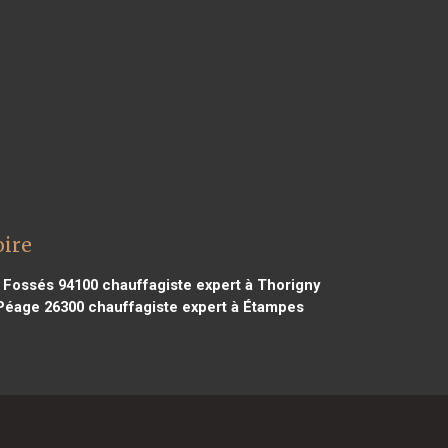
oire
s Fossés 94100
chauffagiste expert à Thorigny
 Péage 26300
chauffagiste expert à Étampes