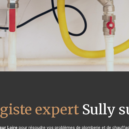
giste expert
Sully s
 sur Loire
pour résoudre vos problèmes de plomberie et de chauffage