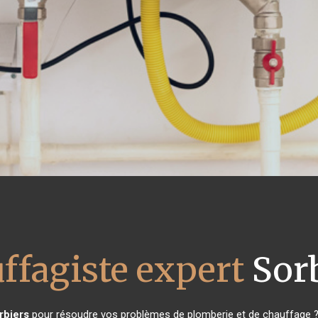
ffagiste expert
Sorb
rbiers
pour résoudre vos problèmes de plomberie et de chauffage ? 