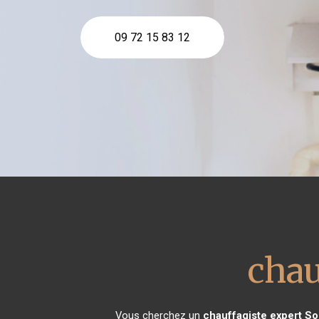
09 72 15 83 12
chau
Vous cherchez un
chauffagiste expert
So