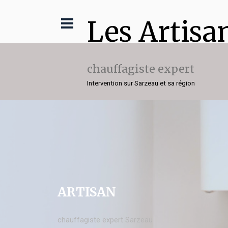
Les Artisa
chauffagiste expert
Intervention sur Sarzeau et sa région
ARTISAN
chauffagiste expert Sarzeau