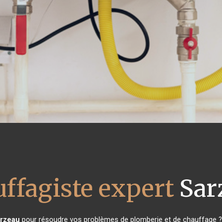
ffagiste expert
Sar
rzeau
pour résoudre vos problèmes de plomberie et de chauffage ? 