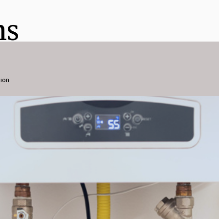
ns
gion