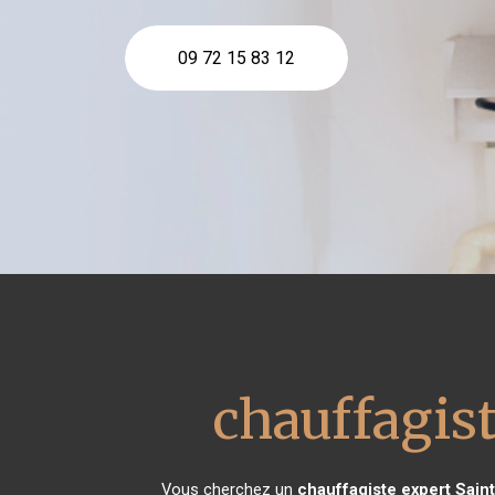
09 72 15 83 12
chauffagis
Vous cherchez un
chauffagiste expert
Sain