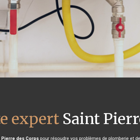
te expert
Saint Pierr
t Pierre des Corps
pour résoudre vos problèmes de plomberie et de 