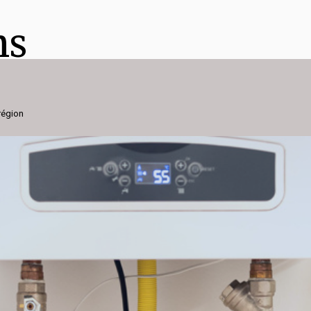
ns
 région