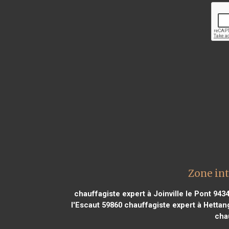
Zone int
chauffagiste expert à Joinville le Pont 943
l'Escaut 59860
chauffagiste expert à Hetta
cha