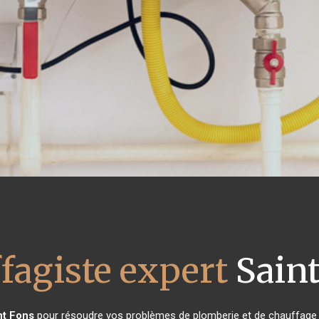
fagiste expert
Saint
nt Fons
pour résoudre vos problèmes de plomberie et de chauffage ?