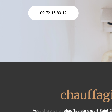
09 72 15 83 12
chauffag
Vous cherchez un
chauffagiste expert
Saint C