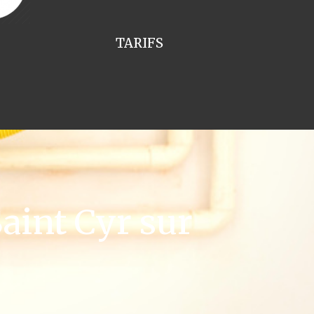
TARIFS
aint Cyr sur