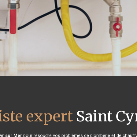
iste expert
Saint Cy
yr sur Mer
pour résoudre vos problèmes de plomberie et de chauffa