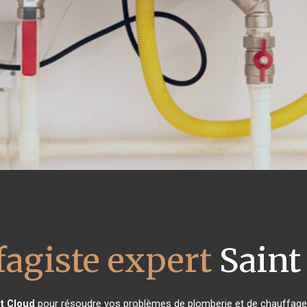
fagiste expert
Saint
t Cloud
pour résoudre vos problèmes de plomberie et de chauffage 