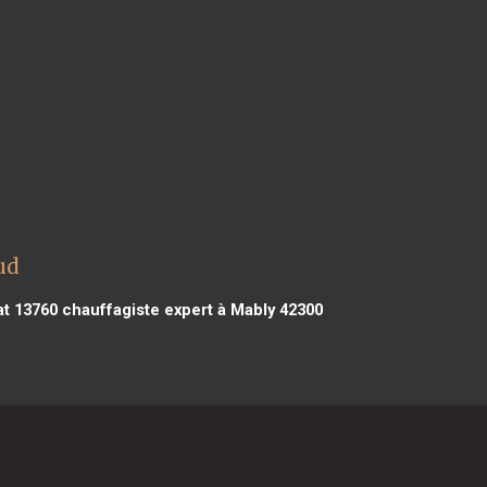
ud
at 13760
chauffagiste expert à Mably 42300