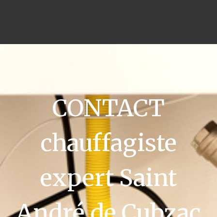
CONTACT
chauffagiste
expert Saint
André de Cubzac