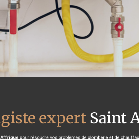
giste expert
Saint A
 Affrique
pour résoudre vos problèmes de plomberie et de chauffage