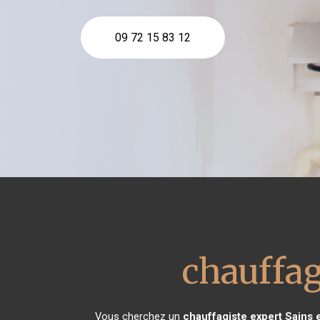
09 72 15 83 12
chauffag
Vous cherchez un
chauffagiste expert
Sains 