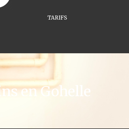
TARIFS
ns en Gohelle