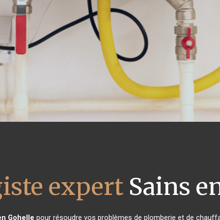
iste expert
Sains en
en Gohelle
pour résoudre vos problèmes de plomberie et de chauffag