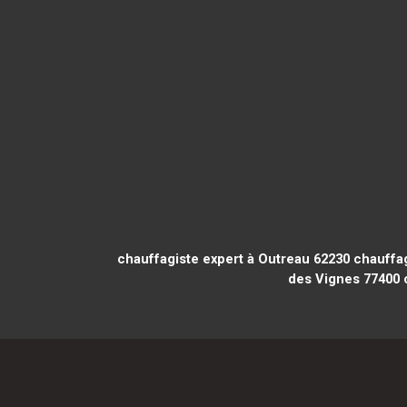
chauffagiste expert à Outreau 62230
chauffag
des Vignes 77400
c