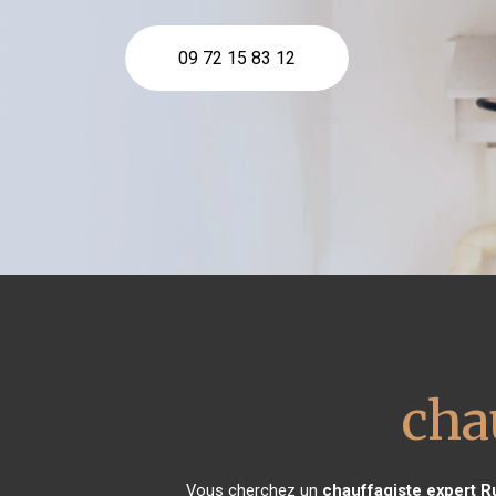
09 72 15 83 12
cha
Vous cherchez un
chauffagiste expert
R