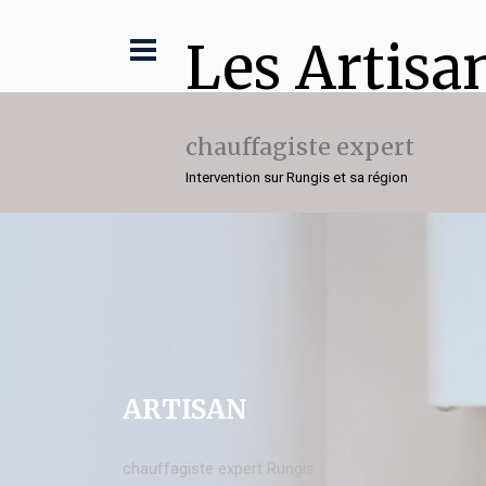
Les Artisa
chauffagiste expert
Intervention sur Rungis et sa région
ARTISAN
chauffagiste expert Rungis