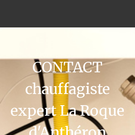
CONTACT
chauffagiste
expert La Roque
d'Anthéron