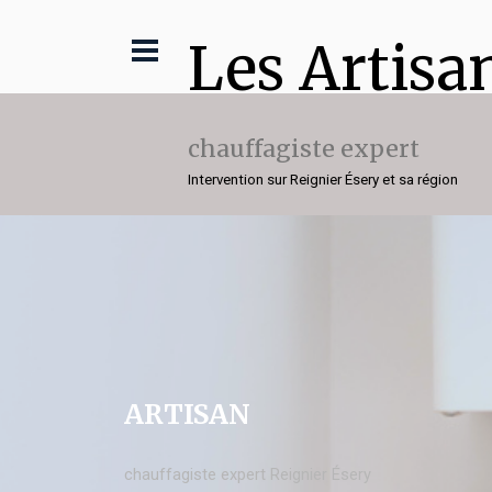
Les Artisa
chauffagiste expert
Intervention sur Reignier Ésery et sa région
ARTISAN
chauffagiste expert Reignier Ésery