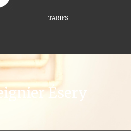
TARIFS
ignier Ésery