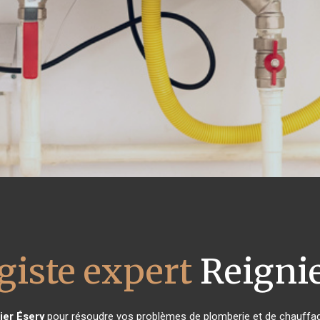
giste expert
Reignie
ier Ésery
pour résoudre vos problèmes de plomberie et de chauffage