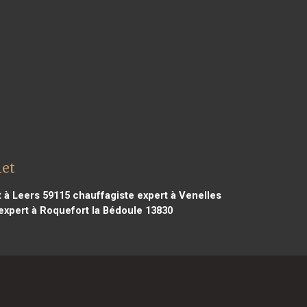
let
 à Leers 59115
chauffagiste expert à Venelles
expert à Roquefort la Bédoule 13830