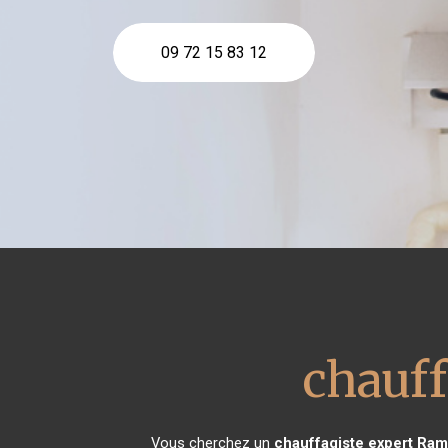
09 72 15 83 12
chauff
Vous cherchez un
chauffagiste expert
Ramb