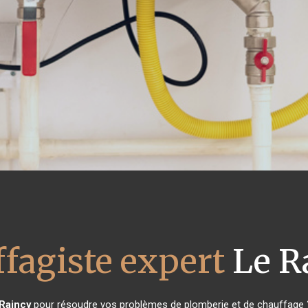
fagiste expert
Le R
Raincy
pour résoudre vos problèmes de plomberie et de chauffage ?