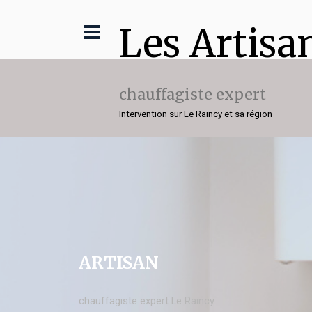
Les Artisa
chauffagiste expert
Intervention sur Le Raincy et sa région
ARTISAN
chauffagiste expert Le Raincy