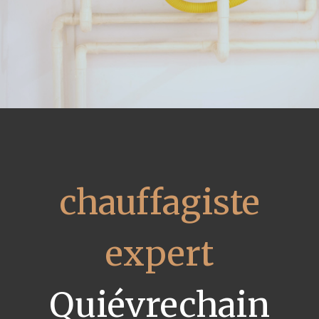
chauffagiste
expert
Quiévrechain