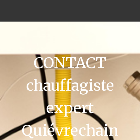
CONTACT
chauffagiste
expert
Quiévrechain