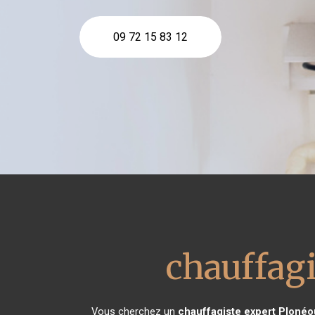
09 72 15 83 12
chauffagi
Vous cherchez un
chauffagiste expert
Plonéo