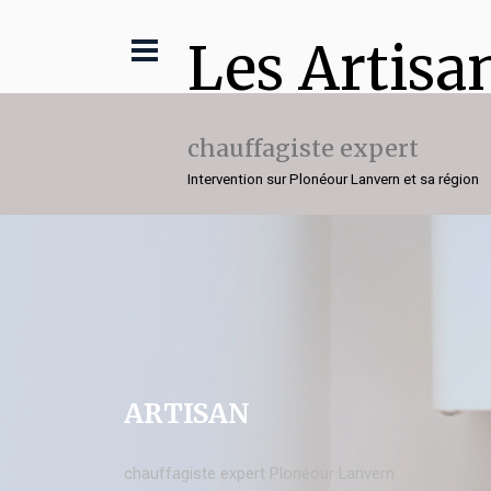
Les Artisa
chauffagiste expert
Intervention sur Plonéour Lanvern et sa région
ARTISAN
chauffagiste expert Plonéour Lanvern