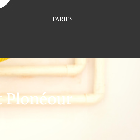
TARIFS
t Plonéour