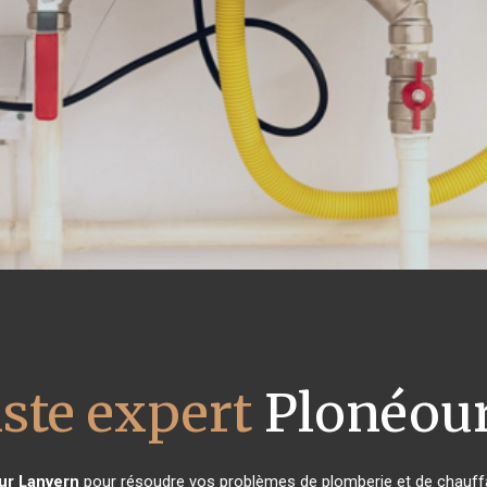
ste expert
Plonéour
ur Lanvern
pour résoudre vos problèmes de plomberie et de chauffa