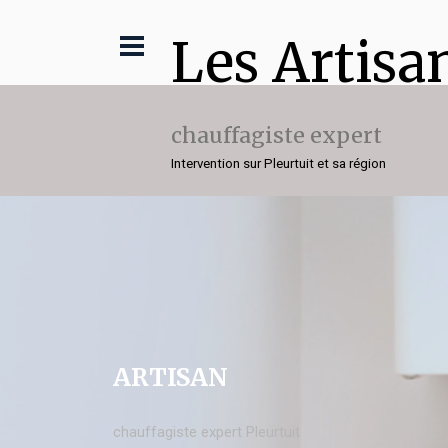
Les Artisa
chauffagiste expert
Intervention sur Pleurtuit et sa région
ARTISAN
chauffagiste expert Pleurtuit