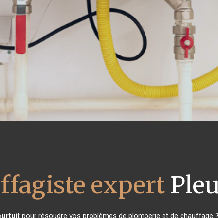
ffagiste expert
Pleu
eurtuit
pour résoudre vos problèmes de plomberie et de chauffage ? 