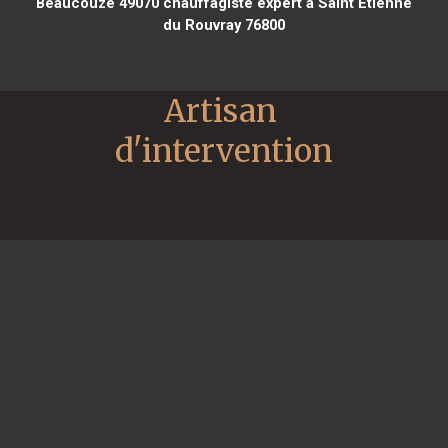
Beaucouzé 49070
chauffagiste expert à Saint Étienne
du Rouvray 76800
Artisan 
d'intervention