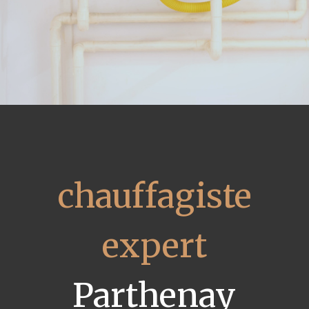
chauffagiste
expert
Parthenay