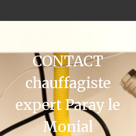
CONTACT
chauffagiste
expert Paray le
Monial