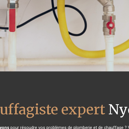
uffagiste expert
Ny
yons
pour résoudre vos problèmes de plomberie et de chauffage ? V