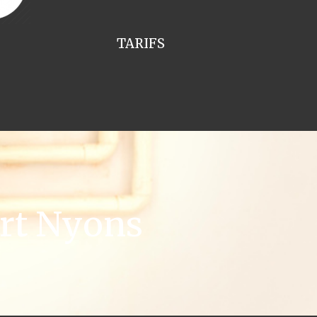
TARIFS
rt Nyons