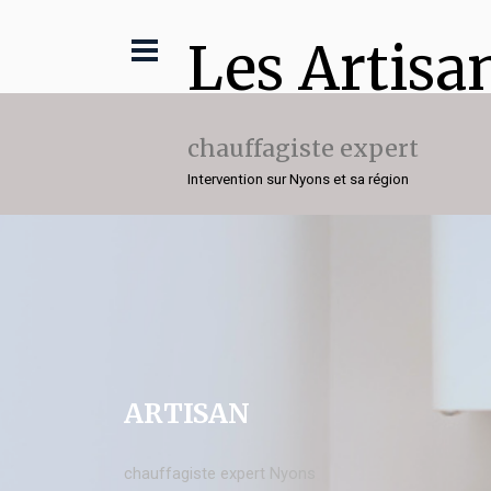
Les Artisa
chauffagiste expert
Intervention sur Nyons et sa région
ARTISAN
chauffagiste expert Nyons