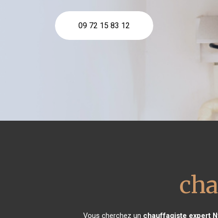
09 72 15 83 12
cha
Vous cherchez un
chauffagiste expert
N