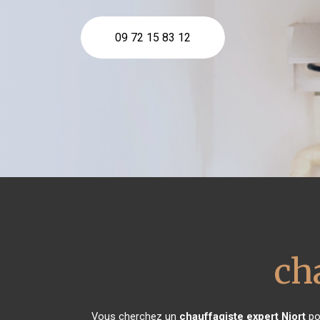
09 72 15 83 12
ch
Vous cherchez un
chauffagiste expert
Niort
po