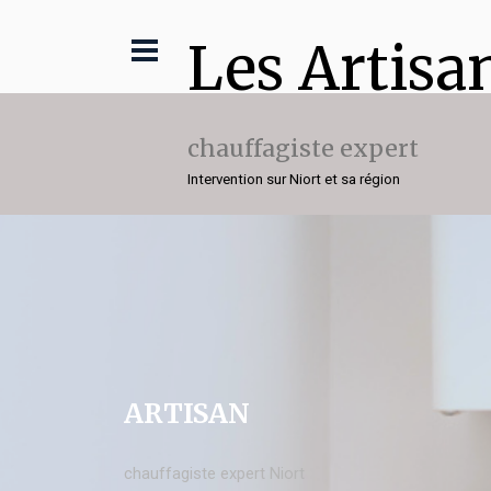
Les Artisa
chauffagiste expert
Intervention sur Niort et sa région
ARTISAN
chauffagiste expert Niort