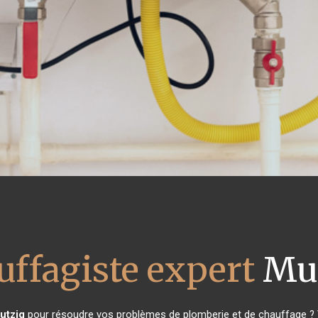
uffagiste expert
Mut
utzig
pour résoudre vos problèmes de plomberie et de chauffage ? V