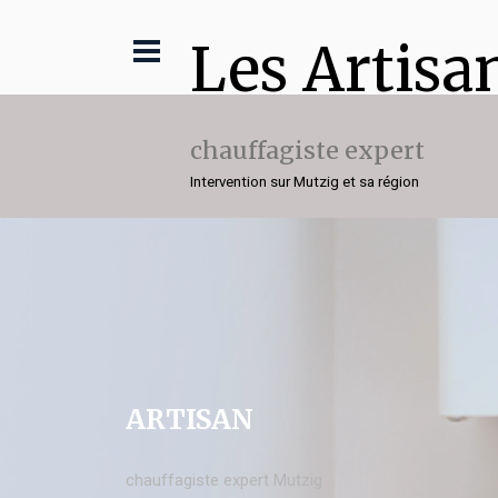
Les Artisa
chauffagiste expert
Intervention sur Mutzig et sa région
ARTISAN
chauffagiste expert Mutzig