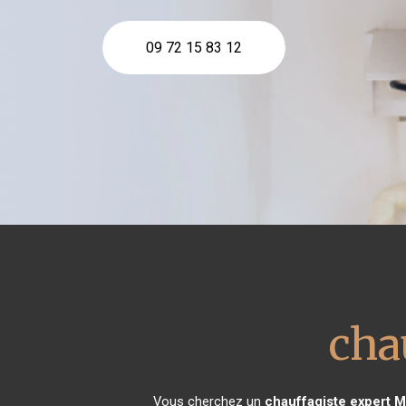
09 72 15 83 12
cha
Vous cherchez un
chauffagiste expert
M