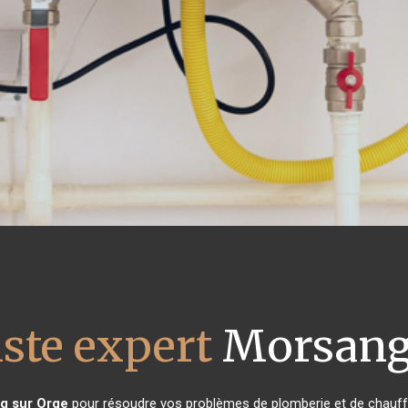
ste expert
Morsang 
g sur Orge
pour résoudre vos problèmes de plomberie et de chauffa