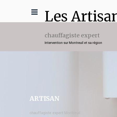
Les Artisa
chauffagiste expert
Intervention sur Montreuil et sa région
ARTISAN
chauffagiste expert Montreuil