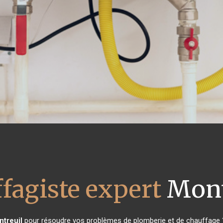
fagiste expert
Mont
treuil
pour résoudre vos problèmes de plomberie et de chauffage ?