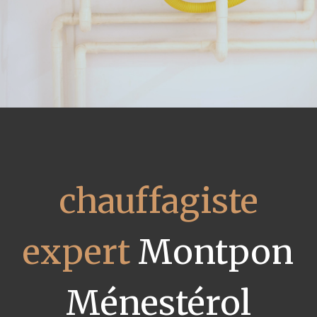
chauffagiste
expert
Montpon
Ménestérol