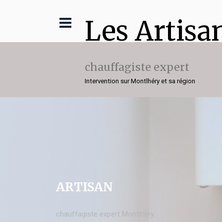
Les Artisa
chauffagiste expert
Intervention sur Montlhéry et sa région
ARTISAN
chauffagiste expert Montlhéry