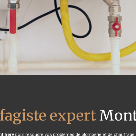
fagiste expert
Mont
tlhéry
pour résoudre vos problèmes de plomberie et de chauffage ?