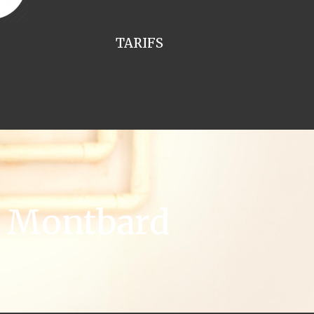
TARIFS
t Montbard