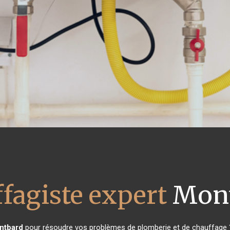
fagiste expert
Mont
ntbard
pour résoudre vos problèmes de plomberie et de chauffage ?