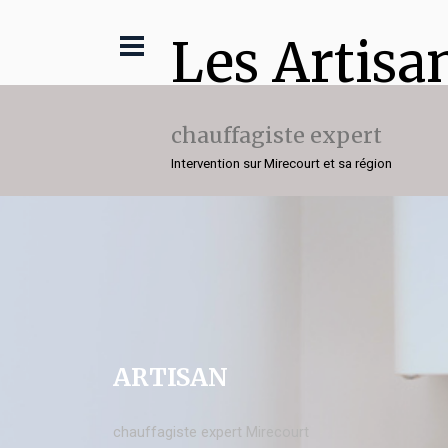
Les Artisa
chauffagiste expert
Intervention sur Mirecourt et sa région
ARTISAN
chauffagiste expert Mirecourt