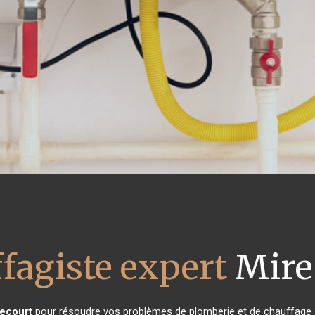
fagiste expert
Mire
ecourt
pour résoudre vos problèmes de plomberie et de chauffage ?