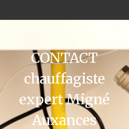
CONTACT
chauffagiste
expert Migné
Auxances