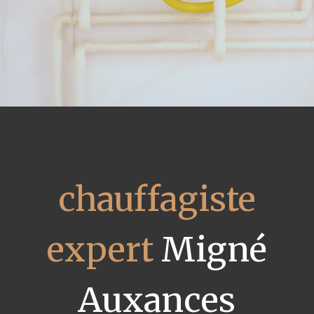
chauffagiste
expert
Migné
Auxances