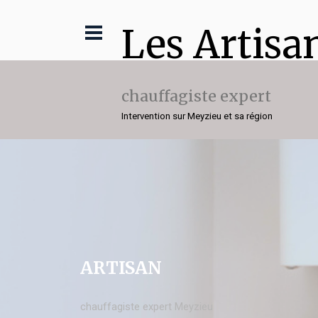
Les Artisa
chauffagiste expert
Intervention sur Meyzieu et sa région
ARTISAN
chauffagiste expert Meyzieu