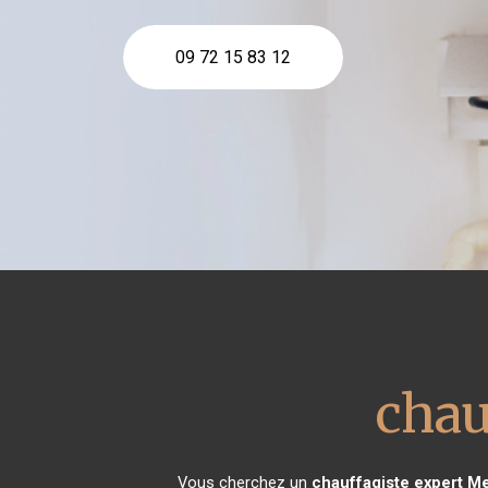
09 72 15 83 12
chau
Vous cherchez un
chauffagiste expert
Me