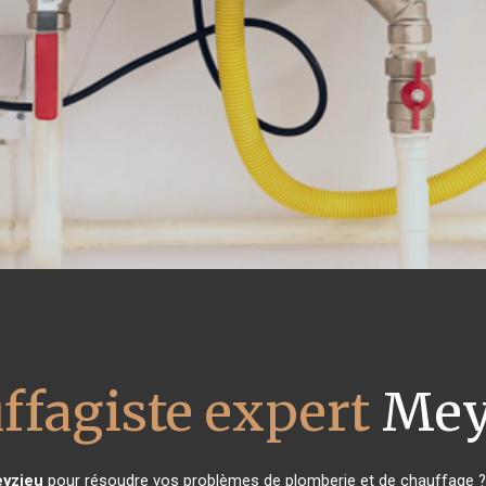
ffagiste expert
Mey
yzieu
pour résoudre vos problèmes de plomberie et de chauffage ? 