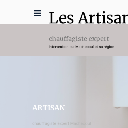
Les Artisa
chauffagiste expert
Intervention sur Machecoul et sa région
ARTISAN
chauffagiste expert Machecoul