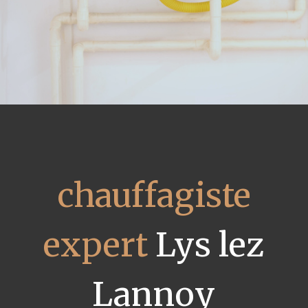
chauffagiste
expert
Lys lez
Lannoy