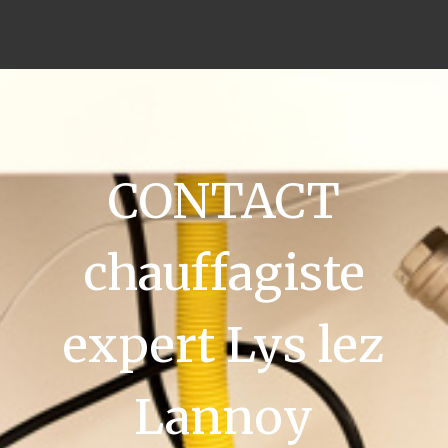
CONTACT
chauffagiste
expert Lys lez
Lannoy