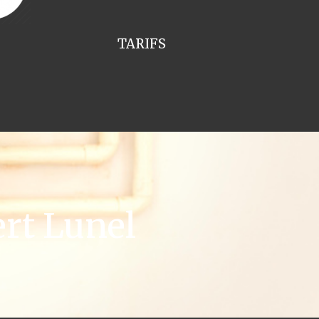
TARIFS
rt Lunel