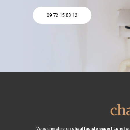
09 72 15 83 12
ch
Vous cherchez un
chauffagiste expert
Lunel
po