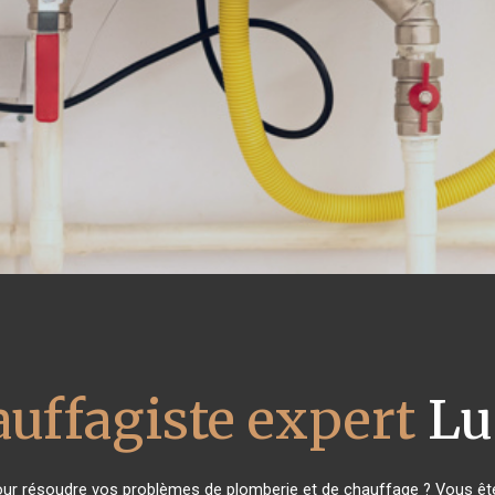
auffagiste expert
Lu
ur résoudre vos problèmes de plomberie et de chauffage ? Vous ête