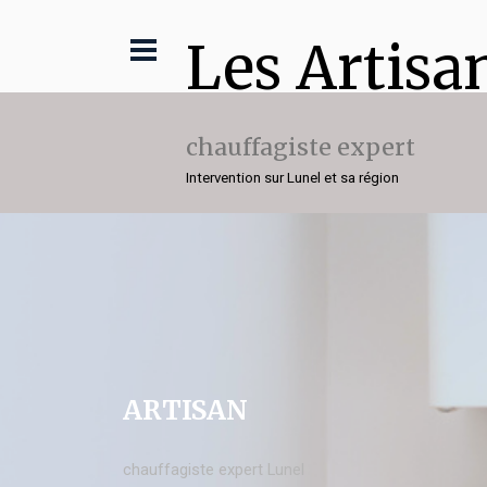
Les Artisa
chauffagiste expert
Intervention sur Lunel et sa région
ARTISAN
chauffagiste expert Lunel