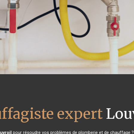
ffagiste expert
Louv
uvroil
pour résoudre vos problèmes de plomberie et de chauffage ? 