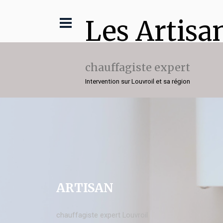
Les Artisa
chauffagiste expert
Intervention sur Louvroil et sa région
ARTISAN
chauffagiste expert Louvroil