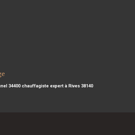
ge
unel 34400
chauffagiste expert à Rives 38140