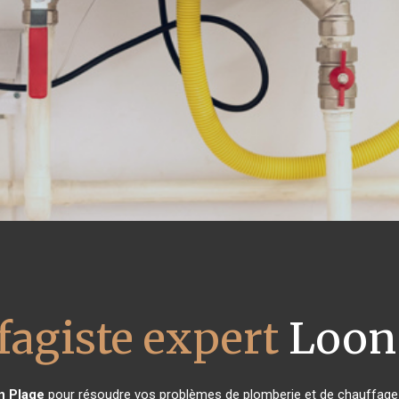
fagiste expert
Loon 
n Plage
pour résoudre vos problèmes de plomberie et de chauffage ?